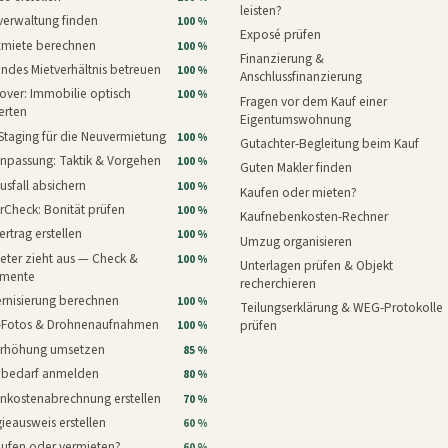
leisten?
verwaltung finden
100 %
Exposé prüfen
xmiete berechnen
100 %
Finanzierung &
ndes Mietverhältnis betreuen
100 %
Anschlussfinanzierung
ver: Immobilie optisch
100 %
Fragen vor dem Kauf einer
erten
Eigentumswohnung
Staging für die Neuvermietung
100 %
Gutachter-Begleitung beim Kauf
npassung: Taktik & Vorgehen
100 %
Guten Makler finden
usfall absichern
100 %
Kaufen oder mieten?
rCheck: Bonität prüfen
100 %
Kaufnebenkosten-Rechner
ertrag erstellen
100 %
Umzug organisieren
eter zieht aus — Check &
100 %
Unterlagen prüfen & Objekt
mente
recherchieren
rnisierung berechnen
100 %
Teilungserklärung & WEG-Protokolle
i-Fotos & Drohnenaufnahmen
prüfen
100 %
erhöhung umsetzen
85 %
nbedarf anmelden
80 %
nkostenabrechnung erstellen
70 %
ieausweis erstellen
60 %
aufen oder vermieten?
60 %