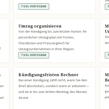
se
TOOL VERFÜGBAR
Umzug organisieren
M
U
Von der Kündigung bis zum letzten Karton: Ihr
Di
persönlicher Umzugsplan mit Fristen,
au
Checklisten und Preisvergleich für
?
Umzugsunternehmen in Ihrer Region.
TOOL VERFÜGBAR
n
Kündigungsfristen-Rechner
M
B
Bei einer Kündigung zählt nicht, wann Sie den
Au
ion
Brief abschicken, sondern wann er ankommt —
ge
und ob er bis zum dritten Werktag des Monats
je
net
da war.