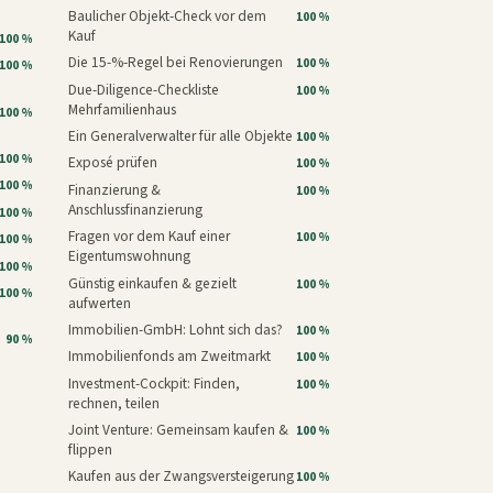
Baulicher Objekt-Check vor dem
100 %
Kauf
100 %
Die 15-%-Regel bei Renovierungen
100 %
100 %
Due-Diligence-Checkliste
100 %
Mehrfamilienhaus
100 %
Ein Generalverwalter für alle Objekte
100 %
100 %
Exposé prüfen
100 %
100 %
Finanzierung &
100 %
Anschlussfinanzierung
100 %
Fragen vor dem Kauf einer
100 %
100 %
Eigentumswohnung
100 %
Günstig einkaufen & gezielt
100 %
100 %
aufwerten
Immobilien-GmbH: Lohnt sich das?
100 %
90 %
Immobilienfonds am Zweitmarkt
100 %
Investment-Cockpit: Finden,
100 %
rechnen, teilen
Joint Venture: Gemeinsam kaufen &
100 %
flippen
Kaufen aus der Zwangsversteigerung
100 %