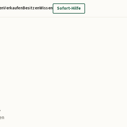
en
Verkaufen
Besitzen
Wissen
Sofort-Hilfe
,
en