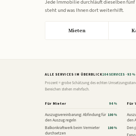
Jede Immobilie durchläuft dieselben fünf
steht und was Ihnen dort weiterhilft.
Mieten
K
ALLE SERVICES IM ÜBERBLICK
104 SERVICES · 93 
Prozent = grobe Schätzung des echten Umsetzungsstands: 
Bereichen stehen mehrfach.
Für Mieter
Für 
94 %
Auszugsvereinbarung: Abfindung für
Auszu
100 %
den Auszug regeln
den 
Balkonkraftwerk beim Vermieter
Den p
100 %
durchsetzen
Expos