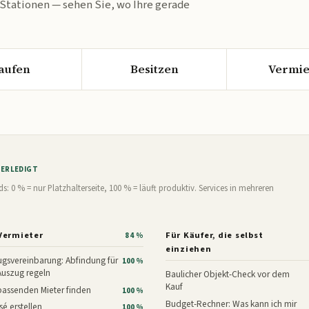
 Stationen — sehen Sie, wo Ihre gerade
aufen
Besitzen
Vermie
% ERLEDIGT
0 % = nur Platzhalterseite, 100 % = läuft produktiv. Services in mehreren
Vermieter
Für Käufer, die selbst
84 %
einziehen
gsvereinbarung: Abfindung für
100 %
Auszug regeln
Baulicher Objekt-Check vor dem
Kauf
assenden Mieter finden
100 %
Budget-Rechner: Was kann ich mir
é erstellen
100 %