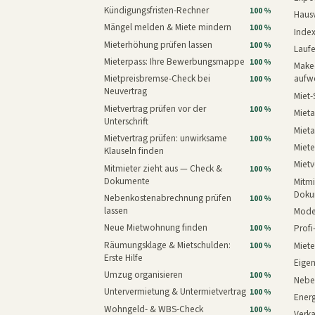
Kündigungsfristen-Rechner
100 %
Haus
Mängel melden & Miete mindern
100 %
Inde
Mieterhöhung prüfen lassen
100 %
Laufe
Mieterpass: Ihre Bewerbungsmappe
100 %
Makeo
Mietpreisbremse-Check bei
aufw
100 %
Neuvertrag
Miet-
Mietvertrag prüfen vor der
100 %
Mieta
Unterschrift
Mieta
Mietvertrag prüfen: unwirksame
100 %
Miete
Klauseln finden
Mietv
Mitmieter zieht aus — Check &
100 %
Dokumente
Mitmi
Doku
Nebenkostenabrechnung prüfen
100 %
lassen
Mode
Neue Mietwohnung finden
Prof
100 %
Räumungsklage & Mietschulden:
Miet
100 %
Erste Hilfe
Eige
Umzug organisieren
100 %
Nebe
Untervermietung & Untermietvertrag
100 %
Energ
Wohngeld- & WBS-Check
100 %
Verk