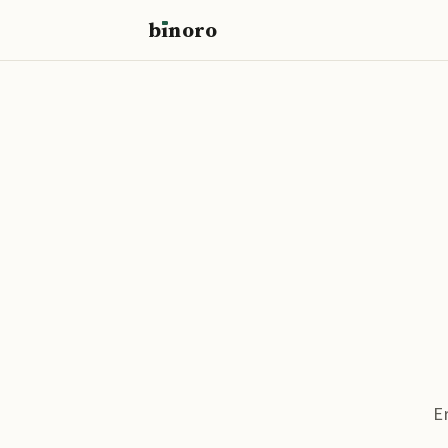
b
ı
noro
binoro
E