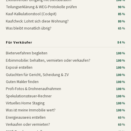
100 %
Teilungserklärung & WEG-Protokolle prüfen
90 %
Kauf-Kalkulationstool (Cockpit)
85 %
Kaufcheck: Lohnt sich diese Wohnung?
80 %
Was bleibt monatlich übrig?
65 %
Für Verkäufer
84 %
Bieterverfahren begleiten
100 %
Erbimmobilie: behalten, vermieten oder verkaufen?
100 %
Exposé erstellen
100 %
Gutachten für Gericht, Scheidung & ZV
100 %
Guten Makler finden
100 %
Profi-Fotos & Drohnenaufnahmen
100 %
Spekulationssteuer-Rechner
100 %
Virtuelles Home Staging
100 %
Was ist meine Immobilie wert?
100 %
Energieausweis erstellen
60 %
Verkaufen oder vermieten?
60 %