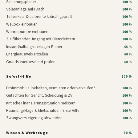
Sanierungsplaner
100 %
Solaranlage aufs Dach
100 %
Teilverkauf & Leibrente kritisch geprüft
100 %
Wallbox einbauen
100 %
Wärmepumpe einbauen
100 %
Zielführender Umgang mit Dienstleistern
100 %
Instandhaltungsrücklagen-Planer
65 %
Energieausweis erstellen
60 %
Grundsteuerbescheid prüfen
60 %
Sofort-Hilfe
100 %
Erbimmobilie: behalten, vermieten oder verkaufen?
100 %
Gutachten für Gericht, Scheidung & ZV
100 %
Kritische Finanzierungssituation meistern
100 %
Räumungsklage & Mietschulden: Erste Hilfe
100 %
Zwangsversteigerung abwenden
100 %
Wissen & Werkzeuge
80 %