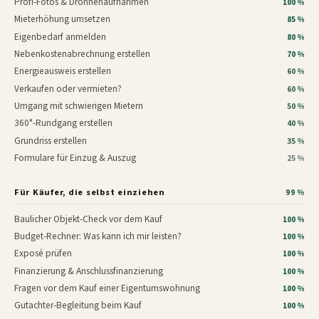
Profi-Fotos & Drohnenaufnahmen
100 %
Mieterhöhung umsetzen
85 %
Eigenbedarf anmelden
80 %
Nebenkostenabrechnung erstellen
70 %
Energieausweis erstellen
60 %
Verkaufen oder vermieten?
60 %
Umgang mit schwierigen Mietern
50 %
360°-Rundgang erstellen
40 %
Grundriss erstellen
35 %
Formulare für Einzug & Auszug
25 %
Für Käufer, die selbst einziehen
99 %
Baulicher Objekt-Check vor dem Kauf
100 %
Budget-Rechner: Was kann ich mir leisten?
100 %
Exposé prüfen
100 %
Finanzierung & Anschlussfinanzierung
100 %
Fragen vor dem Kauf einer Eigentumswohnung
100 %
Gutachter-Begleitung beim Kauf
100 %