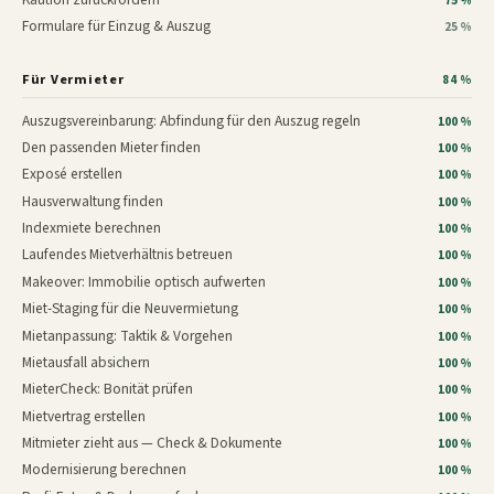
75 %
Formulare für Einzug & Auszug
25 %
Für Vermieter
84 %
Auszugsvereinbarung: Abfindung für den Auszug regeln
100 %
Den passenden Mieter finden
100 %
Exposé erstellen
100 %
Hausverwaltung finden
100 %
Indexmiete berechnen
100 %
Laufendes Mietverhältnis betreuen
100 %
Makeover: Immobilie optisch aufwerten
100 %
Miet-Staging für die Neuvermietung
100 %
Mietanpassung: Taktik & Vorgehen
100 %
Mietausfall absichern
100 %
MieterCheck: Bonität prüfen
100 %
Mietvertrag erstellen
100 %
Mitmieter zieht aus — Check & Dokumente
100 %
Modernisierung berechnen
100 %