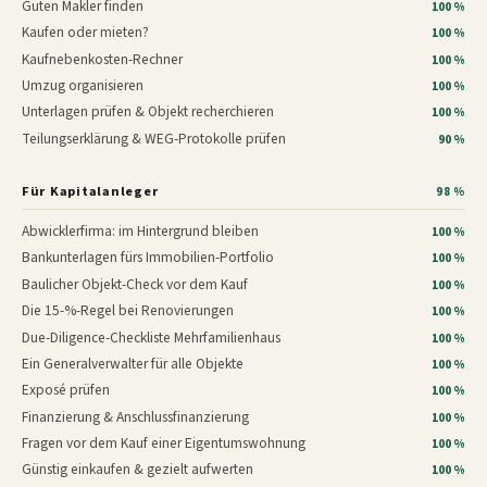
Guten Makler finden
100 %
Kaufen oder mieten?
100 %
Kaufnebenkosten-Rechner
100 %
Umzug organisieren
100 %
Unterlagen prüfen & Objekt recherchieren
100 %
Teilungserklärung & WEG-Protokolle prüfen
90 %
Für Kapitalanleger
98 %
Abwicklerfirma: im Hintergrund bleiben
100 %
Bankunterlagen fürs Immobilien-Portfolio
100 %
Baulicher Objekt-Check vor dem Kauf
100 %
Die 15-%-Regel bei Renovierungen
100 %
Due-Diligence-Checkliste Mehrfamilienhaus
100 %
Ein Generalverwalter für alle Objekte
100 %
Exposé prüfen
100 %
Finanzierung & Anschlussfinanzierung
100 %
Fragen vor dem Kauf einer Eigentumswohnung
100 %
Günstig einkaufen & gezielt aufwerten
100 %