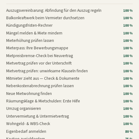
Auszugsvereinbarung: Abfindung für den Auszug regeln
100 %
Balkonkraftwerk beim Vermieter durchsetzen
100 %
Kündigungsfristen-Rechner
100 %
Mängel melden & Miete mindern
100 %
Mieterhöhung prüfen lassen
100 %
Mieterpass: Ihre Bewerbungsmappe
100 %
Mietpreisbremse-Check bei Neuvertrag
100 %
Mietvertrag prüfen vor der Unterschrift
100 %
Mietvertrag prüfen: unwirksame Klauseln finden
100 %
Mitmieter zieht aus — Check & Dokumente
100 %
Nebenkostenabrechnung prüfen lassen
100 %
Neue Mietwohnung finden
100 %
Räumungsklage & Mietschulden: Erste Hilfe
100 %
Umzug organisieren
100 %
Untervermietung & Untermietvertrag
100 %
Wohngeld- & WBS-Check
100 %
Eigenbedarf anmelden
80 %
Kaution zurückfordern