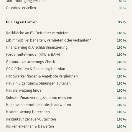
360°-Rundgang erstellen
40 %
Grundriss erstellen
35 %
Für Eigentümer
95 %
Dachfläche an PV-Betreiber vermieten
100 %
Erbimmobilie: behalten, vermieten oder verkaufen?
100 %
Finanzierung & Anschlussfinanzierung
100 %
Fördermittel-Finder (KfW & BAFA)
100 %
Gebäudeversicherungs-Check
100 %
GEG-Pflichten & Sanierungsfahrplan
100 %
Handwerker finden & Angebote vergleichen
100 %
Haus in Eigentumswohnungen aufteilen
100 %
Hausverwaltung finden
100 %
Kritische Finanzierungssituation meistern
100 %
Makeover: Immobilie optisch aufwerten
100 %
Modernisierung berechnen
100 %
Restnutzungsdauer-Gutachten
100 %
Risiken erkennen & bewerten
100 %