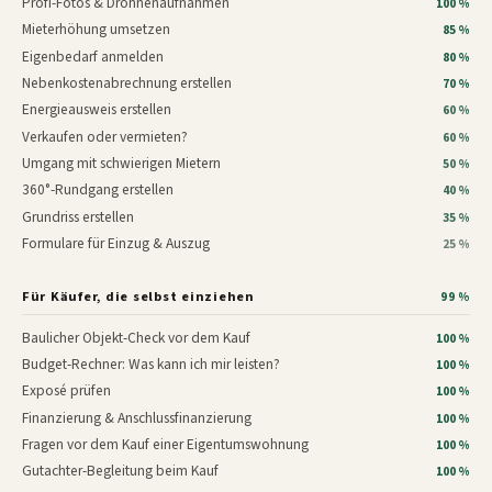
Profi-Fotos & Drohnenaufnahmen
100 %
Mieterhöhung umsetzen
85 %
Eigenbedarf anmelden
80 %
Nebenkostenabrechnung erstellen
70 %
Energieausweis erstellen
60 %
Verkaufen oder vermieten?
60 %
Umgang mit schwierigen Mietern
50 %
360°-Rundgang erstellen
40 %
Grundriss erstellen
35 %
Formulare für Einzug & Auszug
25 %
Für Käufer, die selbst einziehen
99 %
Baulicher Objekt-Check vor dem Kauf
100 %
Budget-Rechner: Was kann ich mir leisten?
100 %
Exposé prüfen
100 %
Finanzierung & Anschlussfinanzierung
100 %
Fragen vor dem Kauf einer Eigentumswohnung
100 %
Gutachter-Begleitung beim Kauf
100 %