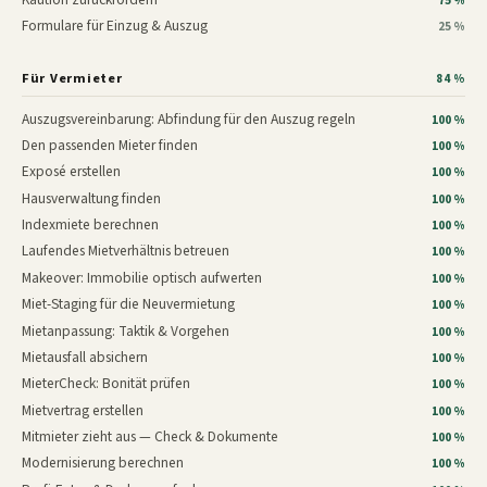
75 %
Formulare für Einzug & Auszug
25 %
Für Vermieter
84 %
Auszugsvereinbarung: Abfindung für den Auszug regeln
100 %
Den passenden Mieter finden
100 %
Exposé erstellen
100 %
Hausverwaltung finden
100 %
Indexmiete berechnen
100 %
Laufendes Mietverhältnis betreuen
100 %
Makeover: Immobilie optisch aufwerten
100 %
Miet-Staging für die Neuvermietung
100 %
Mietanpassung: Taktik & Vorgehen
100 %
Mietausfall absichern
100 %
MieterCheck: Bonität prüfen
100 %
Mietvertrag erstellen
100 %
Mitmieter zieht aus — Check & Dokumente
100 %
Modernisierung berechnen
100 %