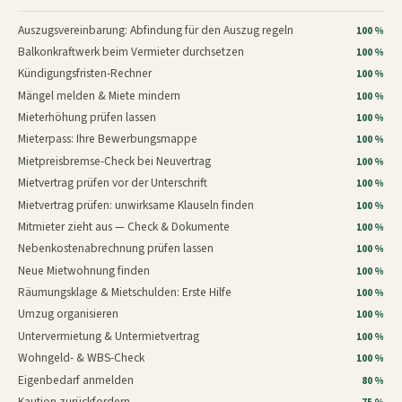
Auszugsvereinbarung: Abfindung für den Auszug regeln
100 %
Balkonkraftwerk beim Vermieter durchsetzen
100 %
Kündigungsfristen-Rechner
100 %
Mängel melden & Miete mindern
100 %
Mieterhöhung prüfen lassen
100 %
Mieterpass: Ihre Bewerbungsmappe
100 %
Mietpreisbremse-Check bei Neuvertrag
100 %
Mietvertrag prüfen vor der Unterschrift
100 %
Mietvertrag prüfen: unwirksame Klauseln finden
100 %
Mitmieter zieht aus — Check & Dokumente
100 %
Nebenkostenabrechnung prüfen lassen
100 %
Neue Mietwohnung finden
100 %
Räumungsklage & Mietschulden: Erste Hilfe
100 %
Umzug organisieren
100 %
Untervermietung & Untermietvertrag
100 %
Wohngeld- & WBS-Check
100 %
Eigenbedarf anmelden
80 %
Kaution zurückfordern