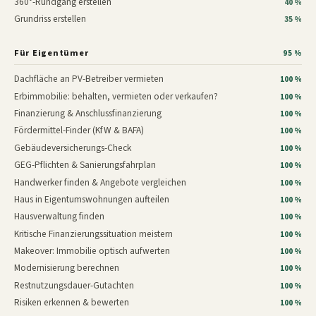
360°-Rundgang erstellen
40 %
Grundriss erstellen
35 %
Für Eigentümer
95 %
Dachfläche an PV-Betreiber vermieten
100 %
Erbimmobilie: behalten, vermieten oder verkaufen?
100 %
Finanzierung & Anschlussfinanzierung
100 %
Fördermittel-Finder (KfW & BAFA)
100 %
Gebäudeversicherungs-Check
100 %
GEG-Pflichten & Sanierungsfahrplan
100 %
Handwerker finden & Angebote vergleichen
100 %
Haus in Eigentumswohnungen aufteilen
100 %
Hausverwaltung finden
100 %
Kritische Finanzierungssituation meistern
100 %
Makeover: Immobilie optisch aufwerten
100 %
Modernisierung berechnen
100 %
Restnutzungsdauer-Gutachten
100 %
Risiken erkennen & bewerten
100 %