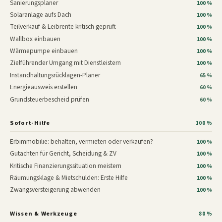
Sanierungsplaner
100 %
Solaranlage aufs Dach
100 %
Teilverkauf & Leibrente kritisch geprüft
100 %
Wallbox einbauen
100 %
Wärmepumpe einbauen
100 %
Zielführender Umgang mit Dienstleistern
100 %
Instandhaltungsrücklagen-Planer
65 %
Energieausweis erstellen
60 %
Grundsteuerbescheid prüfen
60 %
Sofort-Hilfe
100 %
Erbimmobilie: behalten, vermieten oder verkaufen?
100 %
Gutachten für Gericht, Scheidung & ZV
100 %
Kritische Finanzierungssituation meistern
100 %
Räumungsklage & Mietschulden: Erste Hilfe
100 %
Zwangsversteigerung abwenden
100 %
Wissen & Werkzeuge
80 %