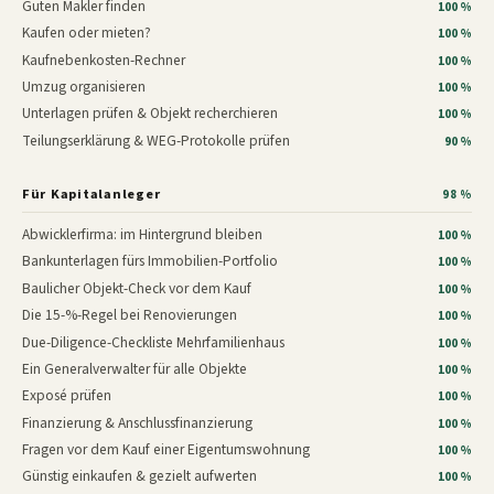
Guten Makler finden
100 %
Kaufen oder mieten?
100 %
Kaufnebenkosten-Rechner
100 %
Umzug organisieren
100 %
Unterlagen prüfen & Objekt recherchieren
100 %
Teilungserklärung & WEG-Protokolle prüfen
90 %
Für Kapitalanleger
98 %
Abwicklerfirma: im Hintergrund bleiben
100 %
Bankunterlagen fürs Immobilien-Portfolio
100 %
Baulicher Objekt-Check vor dem Kauf
100 %
Die 15-%-Regel bei Renovierungen
100 %
Due-Diligence-Checkliste Mehrfamilienhaus
100 %
Ein Generalverwalter für alle Objekte
100 %
Exposé prüfen
100 %
Finanzierung & Anschlussfinanzierung
100 %
Fragen vor dem Kauf einer Eigentumswohnung
100 %
Günstig einkaufen & gezielt aufwerten
100 %