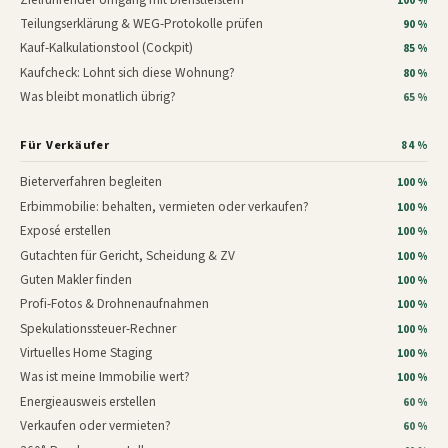
100 %
Teilungserklärung & WEG-Protokolle prüfen
90 %
Kauf-Kalkulationstool (Cockpit)
85 %
Kaufcheck: Lohnt sich diese Wohnung?
80 %
Was bleibt monatlich übrig?
65 %
Für Verkäufer
84 %
Bieterverfahren begleiten
100 %
Erbimmobilie: behalten, vermieten oder verkaufen?
100 %
Exposé erstellen
100 %
Gutachten für Gericht, Scheidung & ZV
100 %
Guten Makler finden
100 %
Profi-Fotos & Drohnenaufnahmen
100 %
Spekulationssteuer-Rechner
100 %
Virtuelles Home Staging
100 %
Was ist meine Immobilie wert?
100 %
Energieausweis erstellen
60 %
Verkaufen oder vermieten?
60 %