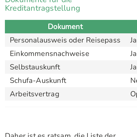
Kreditantragstellung
Dokument
Personalausweis oder Reisepass
Ja
Einkommensnachweise
Ja
Selbstauskunft
Ja
Schufa-Auskunft
N
Arbeitsvertrag
O
Daher ist es ratsam, die Liste der