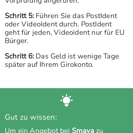
Vorprüfung angerufen.
Schritt 5:
Führen Sie das PostIdent
oder VideoIdent durch. PostIdent
geht für jeden, Videoident nur für EU
Bürger.
Schritt 6:
Das Geld ist wenige Tage
später auf Ihrem Girokonto.
Gut zu wissen:
Um ein Angebot bei
Smava
zu