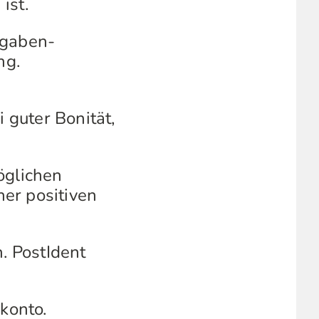
ist.
sgaben-
ng.
 guter Bonität,
öglichen
er positiven
. PostIdent
konto.