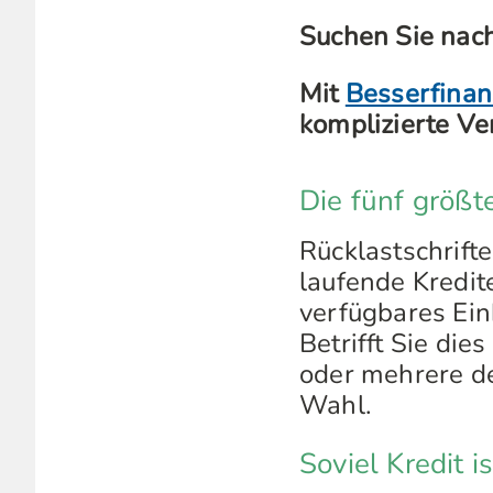
Suchen Sie nach
Mit
Besserfinan
komplizierte Ve
Die fünf größ
Rücklastschrift
laufende Kredit
verfügbares Ei
Betrifft Sie die
oder mehrere de
Wahl.
Soviel Kredit i