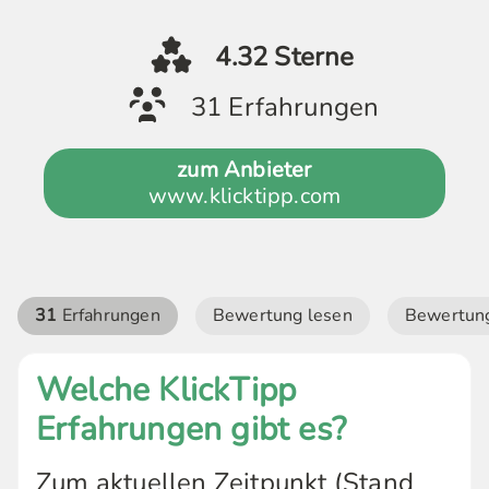
4.32 Sterne
31 Erfahrungen
zum Anbieter
www.klicktipp.com
31
Erfahrungen
Bewertung lesen
Bewertung
Welche KlickTipp
Erfahrungen gibt es?
Zum aktuellen Zeitpunkt (Stand